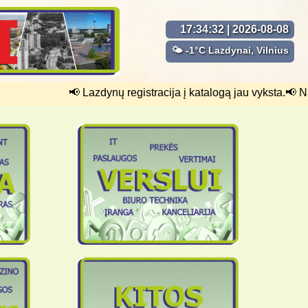
17:34:33 | 2026-08-08
🌤 -1°C Lazdynai, Vilnius
📢 Lazdynų registracija į katalogą jau vyksta.📢 Nauj